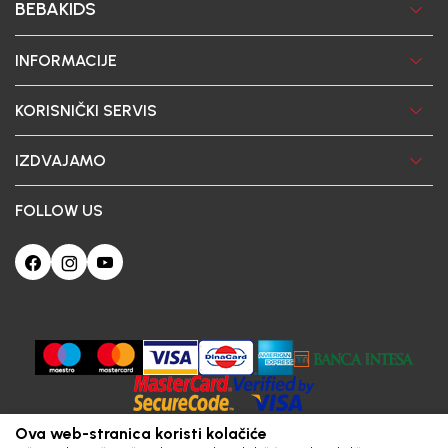
BEBAKIDS
INFORMACIJE
KORISNIČKI SERVIS
IZDVAJAMO
FOLLOW US
Ova web-stranica koristi kolačiće
Poštovani korisniče, naš sajt koristi cookies (kolačiće) u cilju poboljšanja
korisničkog iskustva. Ukoliko nastavite da pregledate i koristite našu Internet
prodavnicu slažete se sa upotrebom kolačića.
Obavezni
Statistika
Marketing
Trajni