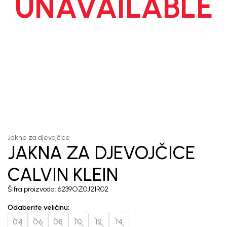
UNAVAILABLE
1
/
4
Jakne za djevojčice
JAKNA ZA DJEVOJČICE
CALVIN KLEIN
Šifra proizvoda:
6239OZ0J21R02
Odaberite veličinu
:
04
06
08
10
12
14