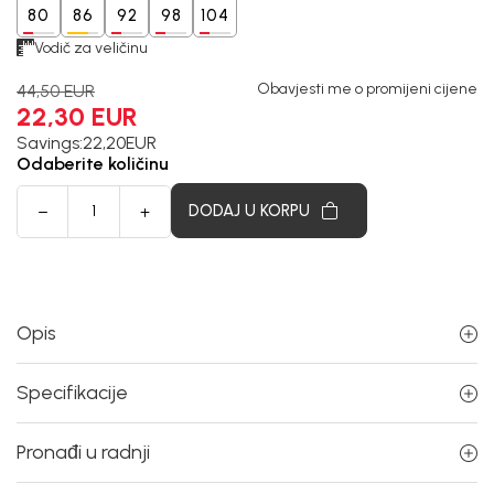
80
86
92
98
104
Vodič za veličinu
Obavjesti me o promijeni cijene
44,50
EUR
22,30
EUR
Savings:
22,20
EUR
Odaberite količinu
DODAJ U KORPU
Opis
Specifikacije
Pronađi u radnji