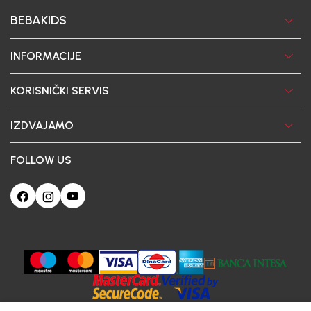
BEBAKIDS
INFORMACIJE
KORISNIČKI SERVIS
IZDVAJAMO
FOLLOW US
Ova web-stranica koristi kolačiće
Poštovani korisniče, naš sajt koristi cookies (kolačiće) u cilju poboljšanja
korisničkog iskustva. Ukoliko nastavite da pregledate i koristite našu Internet
prodavnicu slažete se sa upotrebom kolačića.