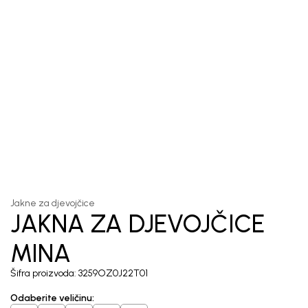
1
/
5
Jakne za djevojčice
JAKNA ZA DJEVOJČICE
MINA
Šifra proizvoda:
3259OZ0J22T01
Odaberite veličinu
: