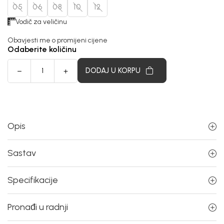
05
06
08
10
12
Vodič za veličinu
Obavjesti me o promijeni cijene
Odaberite količinu
DODAJ U KORPU
Opis
Sastav
Specifikacije
Pronađi u radnji