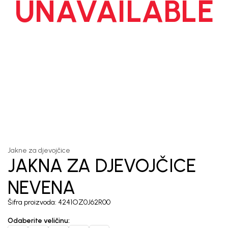
UNAVAILABLE
1
/
7
Jakne za djevojčice
JAKNA ZA DJEVOJČICE
NEVENA
Šifra proizvoda:
4241OZ0J62R00
Odaberite veličinu
: