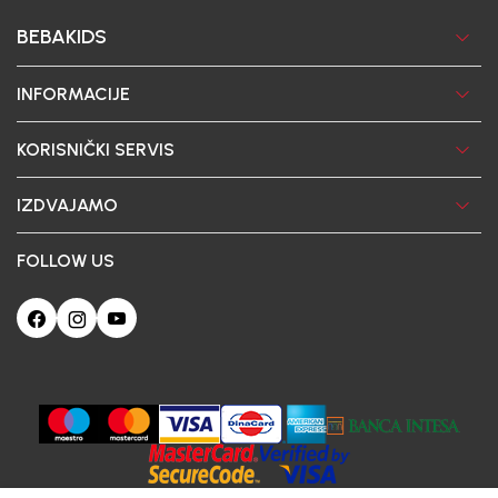
BEBAKIDS
INFORMACIJE
KORISNIČKI SERVIS
IZDVAJAMO
FOLLOW US
Ova web-stranica koristi kolačiće
Poštovani korisniče, naš sajt koristi cookies (kolačiće) u cilju poboljšanja
korisničkog iskustva. Ukoliko nastavite da pregledate i koristite našu Internet