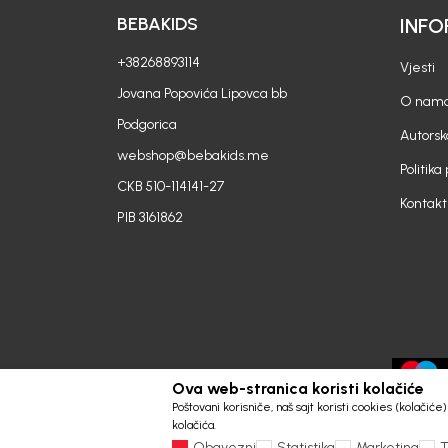
BEBAKIDS
INFO
+38268893114
Vjesti
Jovana Popovića Lipovca bb
O nam
Podgorica
Autorsk
webshop@bebakids.me
Politika
CKB 510-114141-27
Kontakt
PIB 3161862
Ova web-stranica koristi kolačiće
Poštovani korisniče, naš sajt koristi cookies (kolačić
kolačića.
Obavezni
Statistika
Marketing
T