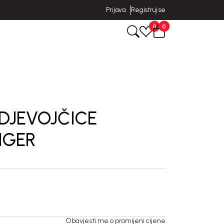
Prijava
Registruj se
0
0
DJEVOJČICE
IGER
Obavjesti me o promijeni cijene