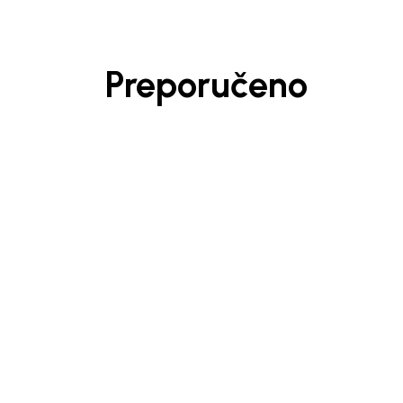
Preporučeno
Generacije rastu uz BebaKids – bre
decenijama veruju.
Prijavi se, ostvari popuste i postani