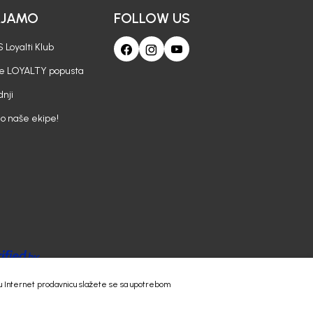
AJAMO
FOLLOW US
 Loyalti Klub
je LOYALTY popusta
nji
io naše ekipe!
 našu Internet prodavnicu slažete se sa upotrebom