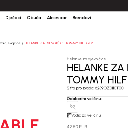
Dječaci
Obuća
Aksesoar
Brendovi
za djevojčice
HELANKE ZA DJEVOJČICE TOMMY HILFIGER
Helanke za djevojčice
HELANKE ZA 
40
%
TOMMY HILF
Šifra proizvoda:
6259OZ0I10T00
Odaberite veličinu
:
92
Vodič za veličinu
ABLE
42,50
EUR