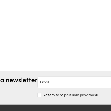
Kids
Beba Kids
ANKE ZA DJEVOJČICE
HELANKE ZA DJEVOJČIC
IC
BASIC
EUR
11,90
EUR
na newsletter
Email
Slažem se sa
politikom privatnosti