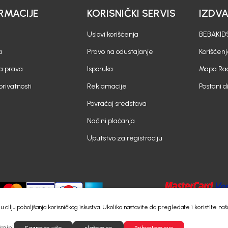
RMACIJE
KORISNIČKI SERVIS
IZDV
Uslovi korišćenja
BEBAKIDS
a
Pravo na odustajanje
Korišćen
a prava
Isporuka
Mapa Rad
 privatnosti
Reklamacije
Postani d
Povraćaj sredstava
Načini plaćanja
Uputstvo za registraciju
e) u cilju poboljšanja korisničkog iskustva. Ukoliko nastavite da pregledate i koristite
rajni