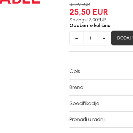
37,99
EUR
25,50
EUR
Savings:
17,00
EUR
Odaberite količinu
DODAJ 
Opis
Brend
Specifikacije
Pronađi u radnji