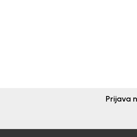
Beba Kids
Beba 
HELANKE ZA DJEVOJČICE
HEL
BASIC
BAS
11,90
EUR
8,90
Prijava 