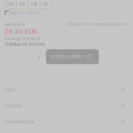
05
06
08
10
Vodič za veličinu
Obavjesti me o promijeni cijene
48,90
EUR
29,30
EUR
Savings:
19,60
EUR
Odaberite količinu
DODAJ U KORPU
Opis
Sastav
Specifikacije