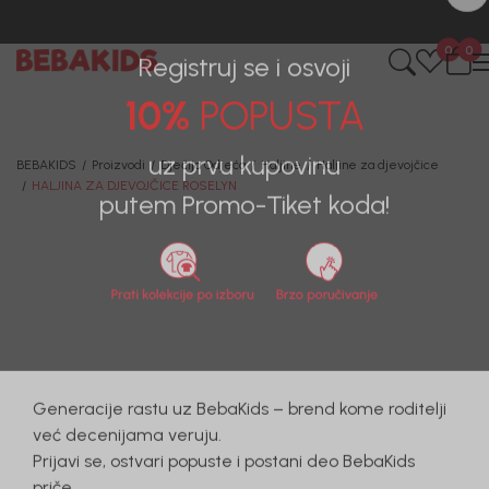
0
0
Registruj se i osvoji
10%
POPUSTA
BEBAKIDS
Proizvodi
Dječija Odjeća
Haljine
Haljine za djevojčice
HALJINA ZA DJEVOJČICE ROSELYN
uz prvu kupovinu
putem Promo-Tiket koda!
40
%
Generacije rastu uz BebaKids – brend kome roditelji
već decenijama veruju.