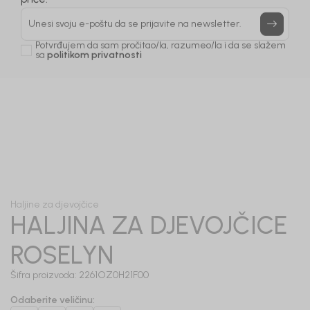
Prijavi se, ostvari popuste i postani deo BebaKids
priče.
Unesi svoju e-poštu da se prijavite na newsletter.
Potvrđujem da sam pročitao/la, razumeo/la i da se slažem
sa
politikom privatnosti
1
/
5
Haljine za djevojčice
HALJINA ZA DJEVOJČICE
ROSELYN
Šifra proizvoda:
2261OZ0H21F00
Odaberite veličinu
: