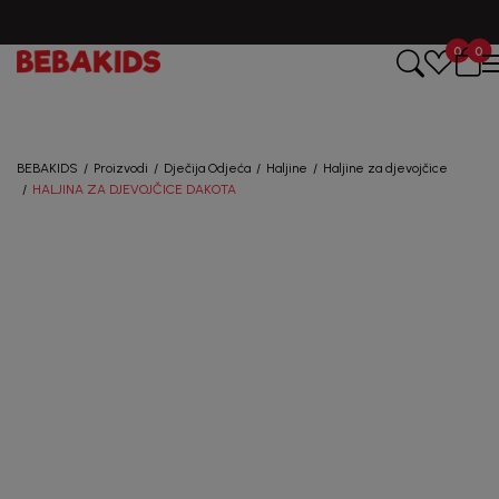
0
0
Registruj se i osvoji
10%
POPUSTA
BEBAKIDS
Proizvodi
Dječija Odjeća
Haljine
Haljine za djevojčice
uz prvu kupovinu
HALJINA ZA DJEVOJČICE DAKOTA
putem Promo-Tiket koda!
Generacije rastu uz BebaKids – brend kome roditelji
već decenijama veruju.
Prijavi se, ostvari popuste i postani deo BebaKids