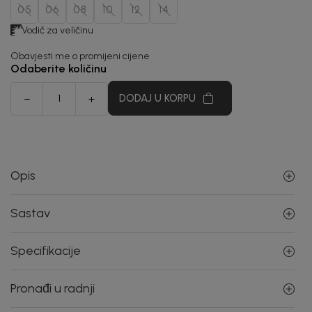
05
06
08
10
12
14
Vodič za veličinu
Obavjesti me o promijeni cijene
Odaberite količinu
DODAJ U KORPU
Opis
Sastav
Specifikacije
Pronađi u radnji