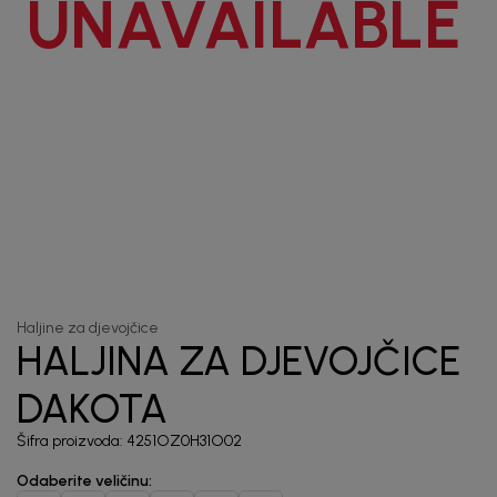
UNAVAILABLE
priče.
Unesi svoju e-poštu da se prijavite na newsletter.
Potvrđujem da sam pročitao/la, razumeo/la i da se slažem
sa
politikom privatnosti
1
/
7
Haljine za djevojčice
HALJINA ZA DJEVOJČICE
DAKOTA
Šifra proizvoda:
4251OZ0H31O02
Odaberite veličinu
: