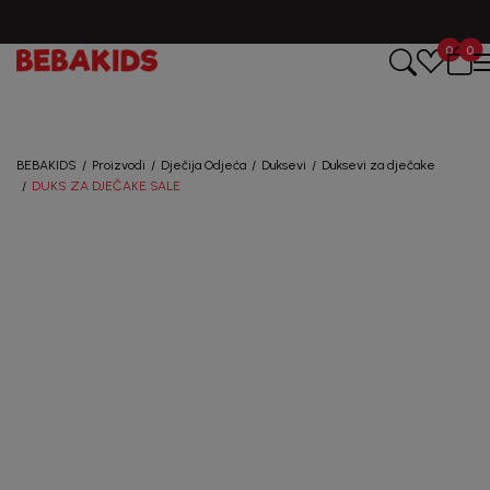
0
0
Registruj se i osvoji
10%
POPUSTA
BEBAKIDS
Proizvodi
Dječija Odjeća
Duksevi
Duksevi za dječake
uz prvu kupovinu
DUKS ZA DJEČAKE SALE
putem Promo-Tiket koda!
50
%
Generacije rastu uz BebaKids – brend kome roditelji
već decenijama veruju.
Prijavi se, ostvari popuste i postani deo BebaKids