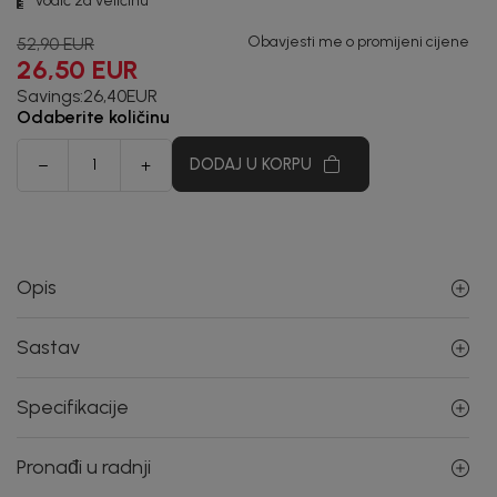
Vodič za veličinu
Obavjesti me o promijeni cijene
52,90
EUR
26,50
EUR
Savings:
26,40
EUR
Odaberite količinu
DODAJ U KORPU
Opis
Sastav
Specifikacije
Pronađi u radnji