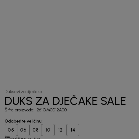
priče.
Unesi svoju e-poštu da se prijavite na newsletter.
Potvrđujem da sam pročitao/la, razumeo/la i da se slažem
sa
politikom privatnosti
1
/
5
Duksevi za dječake
DUKS ZA DJEČAKE SALE
Šifra proizvoda:
1261OM0D12A00
Odaberite veličinu
:
05
06
08
10
12
14