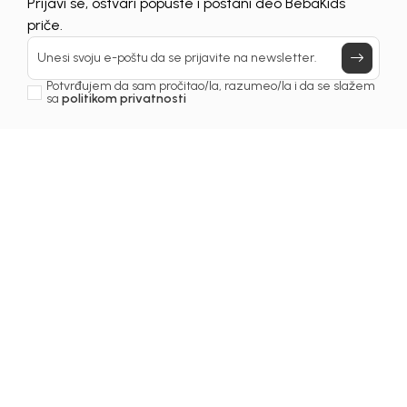
Prijavi se, ostvari popuste i postani deo BebaKids
priče.
Unesi svoju e-poštu da se prijavite na newsletter.
Potvrđujem da sam pročitao/la, razumeo/la i da se slažem
sa
politikom privatnosti
1
/
7
Duksevi za dječake
DUKS ZA DJEČAKE
ALEKSEJ
Šifra proizvoda:
1261OM0D11T00
Odaberite veličinu
: