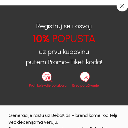
0
0
Registruj se i osvoji
10%
POPUSTA
BEBAKIDS
Proizvodi
Dječija Odjeća
Duksevi
Duksevi za dječake
DUKS ZA DJEČAKE ALEKSEJ
uz prvu kupovinu
putem Promo-Tiket koda!
50
%
Generacije rastu uz BebaKids – brend kome roditelji
već decenijama veruju.