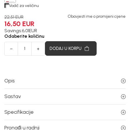
Vodič za veličinu
Obavjesti me o promijeni cijene
22,51
EUR
16,50
EUR
Savings:
6,01
EUR
Odaberite količinu
DODAJ U KORPU
Opis
Sastav
Specifikacije
Pronađi u radnji