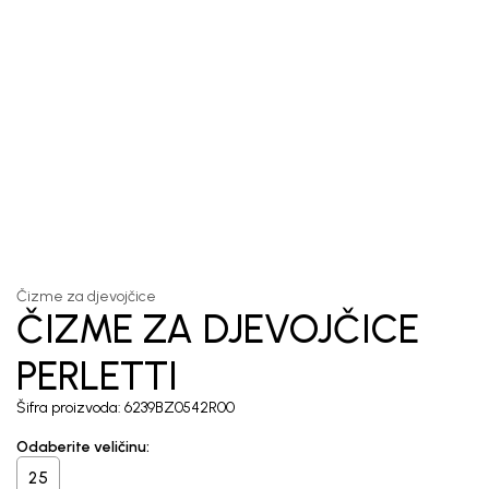
1
/
2
Čizme za djevojčice
ČIZME ZA DJEVOJČICE
PERLETTI
Šifra proizvoda:
6239BZ0542R00
Odaberite veličinu
:
25