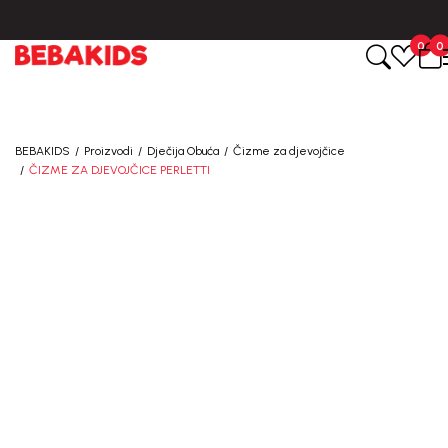
0
0
BEBAKIDS
Proizvodi
Dječija Obuća
Čizme za djevojčice
ČIZME ZA DJEVOJČICE PERLETTI
27
%