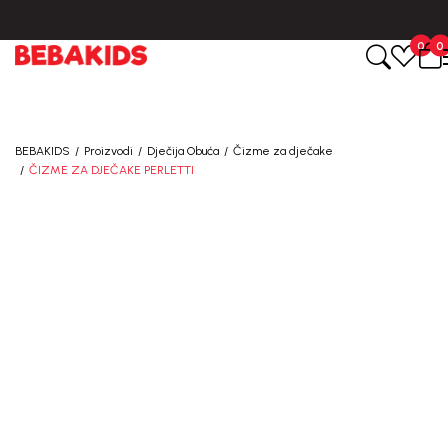
0
0
BEBAKIDS
Proizvodi
Dječija Obuća
Čizme za dječake
ČIZME ZA DJEČAKE PERLETTI
27
%