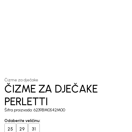
1
/
2
Čizme za dječake
ČIZME ZA DJEČAKE
PERLETTI
Šifra proizvoda:
6239BM0542M00
Odaberite veličinu
:
25
29
31