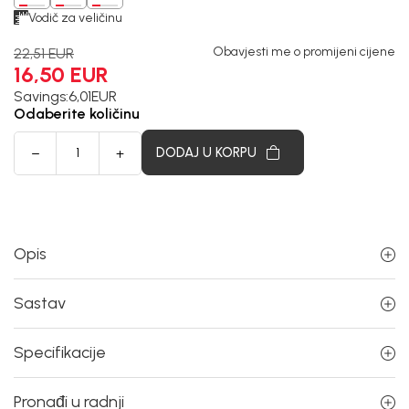
Vodič za veličinu
Obavjesti me o promijeni cijene
22,51
EUR
16,50
EUR
Savings:
6,01
EUR
Odaberite količinu
DODAJ U KORPU
Opis
Sastav
Specifikacije
Pronađi u radnji