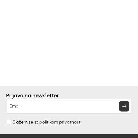
Perletti
ČIZME ZA DJEČAKE PERLETTI
16,50
EUR
22,51
EUR
DODAJ U KORPU
Prijava na newsletter
Email
Slažem se sa
politikom privatnosti