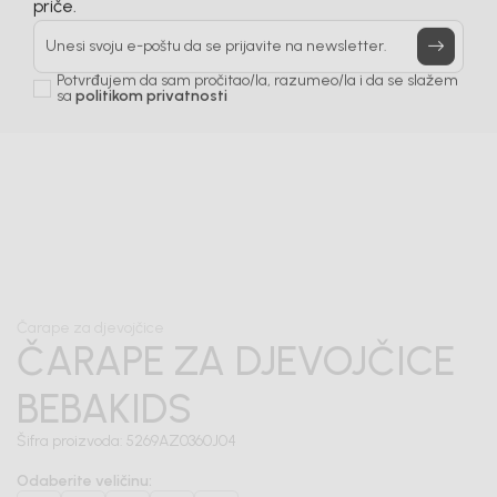
Prijavi se, ostvari popuste i postani deo BebaKids
priče.
Unesi svoju e-poštu da se prijavite na newsletter.
Potvrđujem da sam pročitao/la, razumeo/la i da se slažem
sa
politikom privatnosti
1
/
3
Čarape za djevojčice
ČARAPE ZA DJEVOJČICE
BEBAKIDS
Šifra proizvoda:
5269AZ0360J04
Odaberite veličinu
: