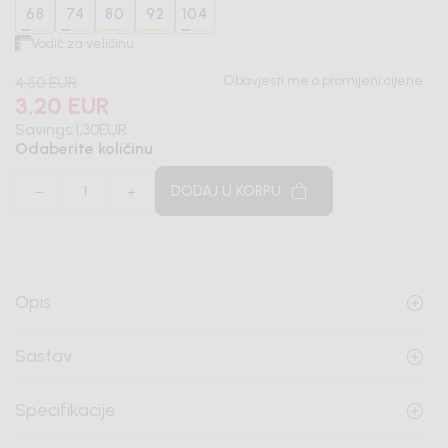
68
74
80
92
104
Vodič za veličinu
Obavjesti me o promijeni cijene
4,50
EUR
3,20
EUR
Savings:
1,30
EUR
Odaberite količinu
DODAJ U KORPU
Opis
Sastav
Specifikacije