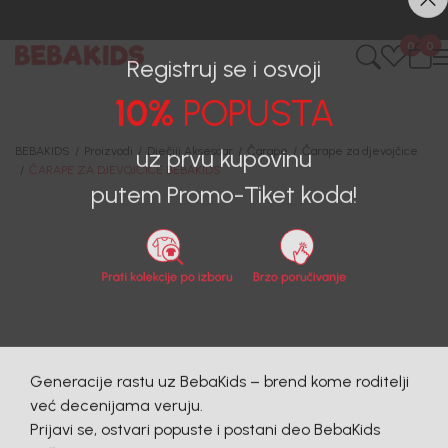
0
0
Registruj se i osvoji
10%
POPUSTA
BEBAKIDS
Proizvodi
Dječiji Aksesoar
Čarape
Čarape za djevojčice
ČARAPE ZA DJEVOJČICE BEBAKIDS
uz prvu kupovinu
putem Promo-Tiket koda!
29
%
Generacije rastu uz BebaKids – brend kome roditelji
već decenijama veruju.