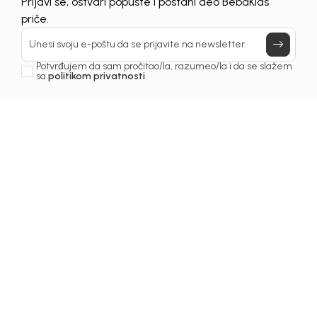
Prijavi se, ostvari popuste i postani deo BebaKids
priče.
Unesi svoju e-poštu da se prijavite na newsletter.
Potvrđujem da sam pročitao/la, razumeo/la i da se slažem
sa
politikom privatnosti
1
/
3
Čarape za djevojčice
ČARAPE ZA DJEVOJČICE
BEBAKIDS
Šifra proizvoda:
5259AZ0330A00
Odaberite veličinu
: