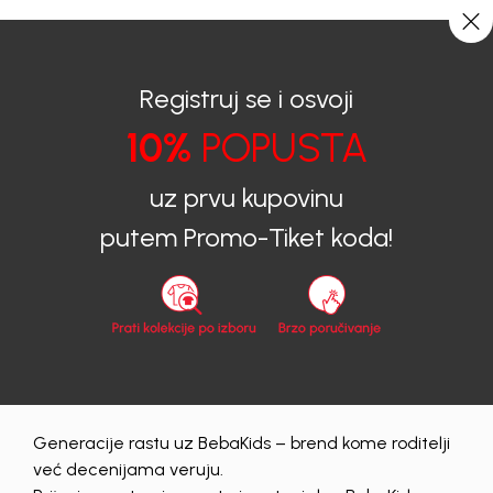
0
0
Registruj se i osvoji
10%
POPUSTA
BEBAKIDS
Proizvodi
Dječiji Aksesoar
Čarape
Čarape za djevojčice
ČARAPE ZA DJEVOJČICE BEBAKIDS
uz prvu kupovinu
putem Promo-Tiket koda!
31
%
Generacije rastu uz BebaKids – brend kome roditelji
već decenijama veruju.