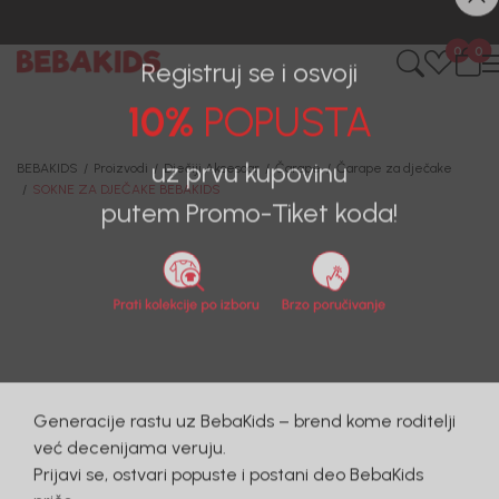
0
0
Registruj se i osvoji
10%
POPUSTA
BEBAKIDS
Proizvodi
Dječiji Aksesoar
Čarape
Čarape za dječake
SOKNE ZA DJEČAKE BEBAKIDS
uz prvu kupovinu
putem Promo-Tiket koda!
59
%
Generacije rastu uz BebaKids – brend kome roditelji
već decenijama veruju.