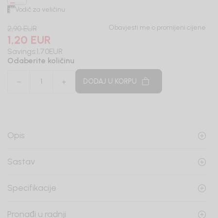
Vodič za veličinu
Obavjesti me o promijeni cijene
2,90
EUR
1,20
EUR
Savings:
1,70
EUR
Odaberite količinu
DODAJ U KORPU
Opis
Sastav
Specifikacije
Pronađi u radnji