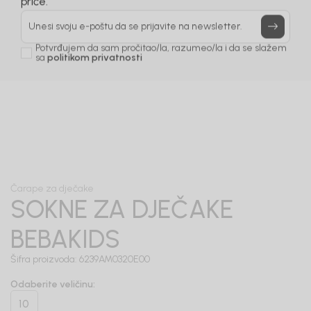
Prijavi se, ostvari popuste i postani deo BebaKids
priče.
Unesi svoju e-poštu da se prijavite na newsletter.
Potvrđujem da sam pročitao/la, razumeo/la i da se slažem
sa
politikom privatnosti
1
/
3
Čarape za dječake
SOKNE ZA DJEČAKE
BEBAKIDS
Šifra proizvoda:
6239AM0320E00
Odaberite veličinu
:
10