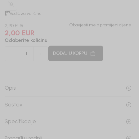
10
Vodič za veličinu
Obavjesti me o promijeni cijene
2,90
EUR
2,00
EUR
Odaberite količinu
DODAJ U KORPU
Opis
Sastav
Specifikacije
Pronađi u radnji