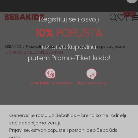
0
0
Registruj se i osvoji
10%
POPUSTA
BEBAKIDS
Proizvodi
Dječiji Aksesoar
Čarape
Čarape za dječake
ČARAPE ZA DJEČAKE BEBAKIDS
uz prvu kupovinu
putem Promo-Tiket koda!
31
%
Generacije rastu uz BebaKids – brend kome roditelji
već decenijama veruju.