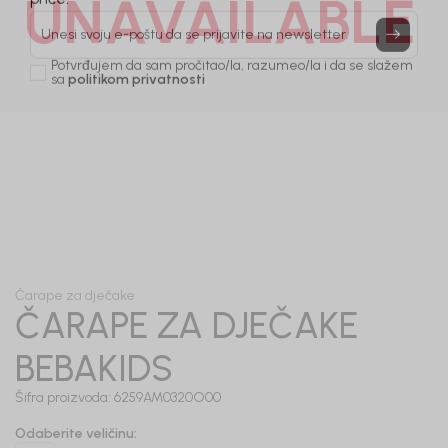
UNAVAILABLE
Prijavi se, ostvari popuste i postani deo BebaKids
priče.
Unesi svoju e-poštu da se prijavite na newsletter.
Potvrđujem da sam pročitao/la, razumeo/la i da se slažem
sa
politikom privatnosti
1
/
3
Čarape za dječake
ČARAPE ZA DJEČAKE
BEBAKIDS
Šifra proizvoda:
6259AM0320O00
Odaberite veličinu
: