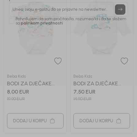
Prijavi se, ostvari popuste i postani deo BebaKids
priče.
Unesi svoju e-poštu da se prijavite na newsletter.
Potvrđujem da sam pročitao/la, razumeo/la i da se slažem
sa
politikom privatnosti
Beba Kids
Beba Kids
BODI ZA DJEČAKE
BODI ZA DJEČAKE
ALAN
ANTON
8,00
EUR
7,50
EUR
19,90
EUR
14,90
EUR
DODAJ U KORPU
DODAJ U KORPU