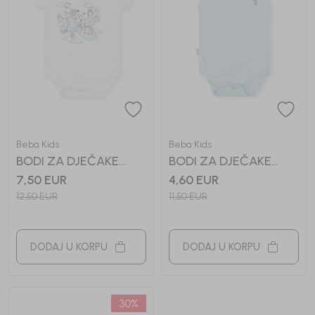
Beba Kids
Beba Kids
BODI ZA DJEČAKE
BODI ZA DJEČAKE
VINSENT
VOJA
7,50
EUR
4,60
EUR
12,50
EUR
11,50
EUR
DODAJ U KORPU
DODAJ U KORPU
30
%