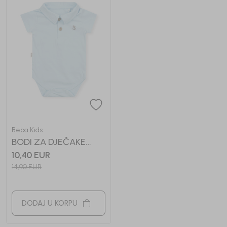
Beba Kids
BODI ZA DJEČAKE
VUKOTA
10,40
EUR
14,90
EUR
DODAJ U KORPU