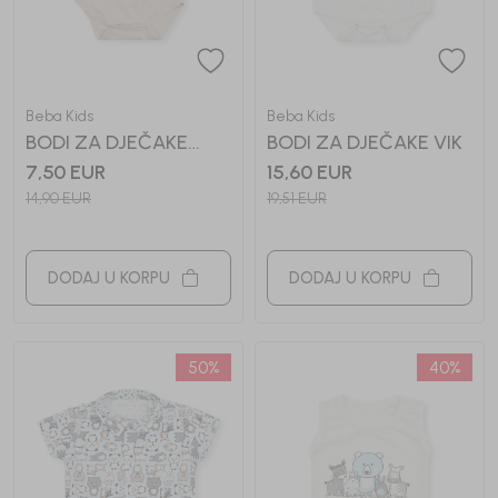
Beba Kids
Beba Kids
BODI ZA DJEČAKE
BODI ZA DJEČAKE VIK
GREG
7,50
EUR
15,60
EUR
14,90
EUR
19,51
EUR
DODAJ U KORPU
DODAJ U KORPU
50
%
40
%