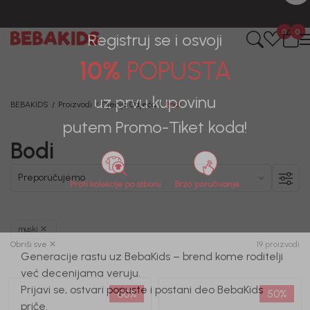
0
0
Registruj se i osvoji
10%
POPUSTA
BEBAKIDS
Proizvodi
Dječija Odjeća
Bodi
uz prvu kupovinu
Bodi
putem Promo-Tiket koda!
muski
Obriši sve
19 proizvodi
Generacije rastu uz BebaKids – brend kome roditelji
60
%
50
%
već decenijama veruju.