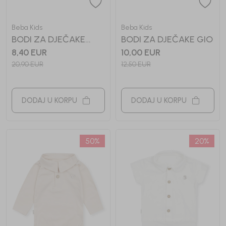
Beba Kids
Beba Kids
BODI ZA DJEČAKE
BODI ZA DJEČAKE GIO
GERI
8,40
EUR
10,00
EUR
20,90
EUR
12,50
EUR
DODAJ U KORPU
DODAJ U KORPU
50
%
20
%