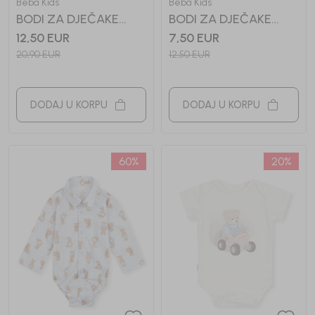
Beba Kids
Beba Kids
BODI ZA DJEČAKE
BODI ZA DJEČAKE
GAEL
GALE
12,50
EUR
7,50
EUR
20,90
EUR
12,50
EUR
DODAJ U KORPU
DODAJ U KORPU
60
%
20
%