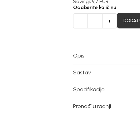
Savings:
9,71
EUR
Odaberite količinu
DODAJ 
Opis
Sastav
Specifikacije
Pronađi u radnji