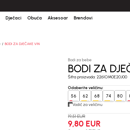
Dječaci
Obuća
Aksesoar
Brendovi
e
BODI ZA DJEČAKE VIN
Bodi za bebe
BODI ZA DJE
50
%
Šifra proizvoda:
2261OM0E20J00
Odaberite veličinu
:
56
62
68
74
80
Vodič za veličinu
19,51
EUR
9,80
EUR