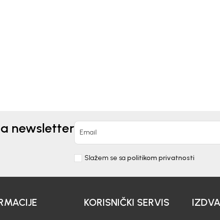
Kids
Beba Kids
I ZA DJEVOJČICE
BODI ZA DJEVOJČICE M
LENA
0
EUR
26,50
EUR
na newsletter
Email
Slažem se sa
politikom privatnosti
RMACIJE
KORISNIČKI SERVIS
IZDV