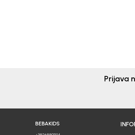
Beba Kids
Beba 
BODI ZA DJEVOJČICE
BOD
MARTINA
MAR
21,90
EUR
21,9
Prijava 
BEBAKIDS
INFO