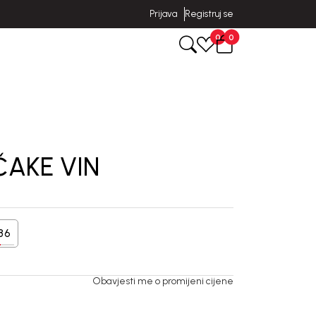
Prijava
Registruj se
0
0
ČAKE VIN
86
Obavjesti me o promijeni cijene