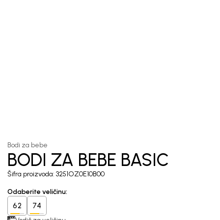
1
/
4
Bodi za bebe
BODI ZA BEBE BASIC
Šifra proizvoda:
3251OZ0E10B00
Odaberite veličinu
:
62
74