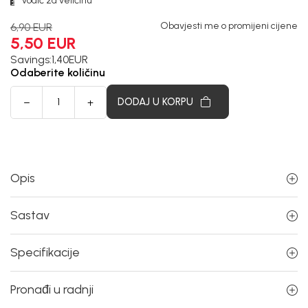
Vodič za veličinu
Obavjesti me o promijeni cijene
6,90
EUR
5,50
EUR
Savings:
1,40
EUR
Odaberite količinu
DODAJ U KORPU
Opis
Sastav
Specifikacije
Pronađi u radnji