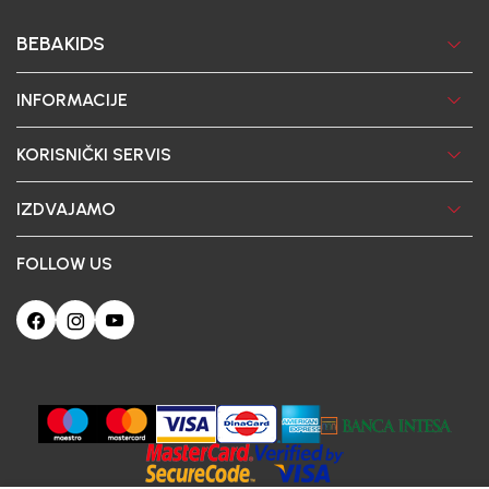
BEBAKIDS
INFORMACIJE
KORISNIČKI SERVIS
IZDVAJAMO
FOLLOW US
Ova web-stranica koristi kolačiće
Poštovani korisniče, naš sajt koristi cookies (kolačiće) u cilju poboljšanja
korisničkog iskustva. Ukoliko nastavite da pregledate i koristite našu Internet