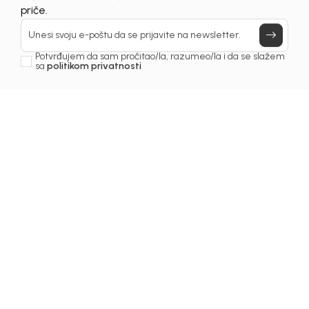
UNAVAILABLE
Prijavi se, ostvari popuste i postani deo BebaKids
priče.
Unesi svoju e-poštu da se prijavite na newsletter.
Potvrđujem da sam pročitao/la, razumeo/la i da se slažem
sa
politikom privatnosti
1
/
6
Bermude za dječake
BERMUDE ZA DJEČAKE
DAWSON
Šifra proizvoda:
2251OM0B22P03
Odaberite veličinu
: