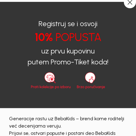
0
0
Registruj se i osvoji
10%
POPUSTA
BEBAKIDS
Proizvodi
Dječija Odjeća
Bermude
Bermude za dječake
BERMUDE ZA DJEČAKE DAWSON
uz prvu kupovinu
putem Promo-Tiket koda!
30
%
Generacije rastu uz BebaKids – brend kome roditelji
već decenijama veruju.