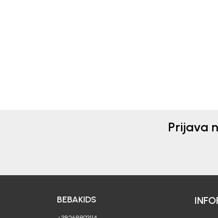
Beba Kids
Beba 
ŠORTS ZA DJEVOJČICE
ŠOR
ALINA
DAR
33,50
EUR
15,3
21,90
Prijava 
BEBAKIDS
INFO