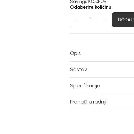
Savings:
10,00
EUR
Odaberite količinu
DODAJ 
Opis
Sastav
Specifikacije
Pronađi u radnji