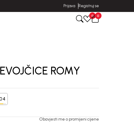
Prijava
Registruj se
0
0
JEVOJČICE ROMY
104
Obavjesti me o promijeni cijene