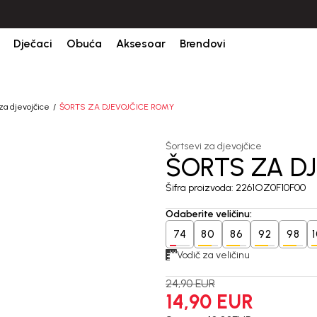
Dječaci
Obuća
Aksesoar
Brendovi
za djevojčice
ŠORTS ZA DJEVOJČICE ROMY
Šortsevi za djevojčice
ŠORTS ZA D
40
%
Šifra proizvoda:
2261OZ0F10F00
Odaberite veličinu
:
74
80
86
92
98
Vodič za veličinu
24,90
EUR
14,90
EUR