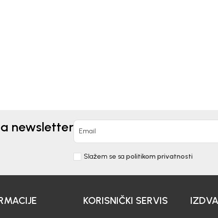
Kids
Beba Kids
TS ZA DJEVOJČICE
ŠORTS ZA DJEVOJČICE
IA
DOROTI
0
EUR
21,60
EUR
EUR
30,90
EUR
na newsletter
Email
Slažem se sa
politikom privatnosti
RMACIJE
KORISNIČKI SERVIS
IZDV