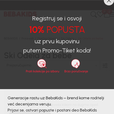
0
0
Registruj se i osvoji
10%
POPUSTA
BEBAKIDS
Proizvodi
Dječija Odjeća
Ski Odela
Ski Odela za bebe
uz prvu kupovinu
putem Promo-Tiket koda!
Ski Odela za bebe
Trenutno nema proizvoda za prikaz na ovoj stranici.
Generacije rastu uz BebaKids – brend kome roditelji
Otkrijte naš asortiman proizvoda klikom na dugme ispod.
već decenijama veruju.
Prijavi se, ostvari popuste i postani deo BebaKids