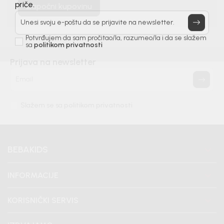
Započni kupovinu
priče.
Unesi svoju e-poštu da se prijavite na newsletter.
Potvrđujem da sam pročitao/la, razumeo/la i da se slažem
sa
politikom privatnosti
Prijava na newsletter
Email
Slažem se sa
politikom privatnosti
BEBAKIDS
INFORMACIJE
KORISNIČKI SERVIS