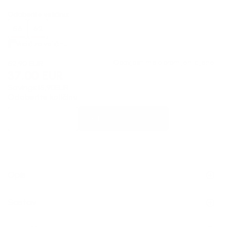
Odaberite veličinu
:
56
62
Vodič za veličinu
Obavjesti me o promijeni cijene
52,90
EUR
37,00
EUR
Savings:
15,90
EUR
Odaberite količinu
DODAJ U KORPU
Opis
Sastav