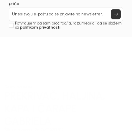
Prijavi se, ostvari popuste i postani deo BebaKids
priče.
Unesi svoju e-poštu da se prijavite na newsletter.
Potvrđujem da sam pročitao/la, razumeo/la i da se slažem
sa
politikom privatnosti
1
/
11
Setovi za bebe
PREKRIVAČ, HALJINA,
KAPA I ČARAPE
GABRIELA
Šifra proizvoda:
1261OZ0A20R02