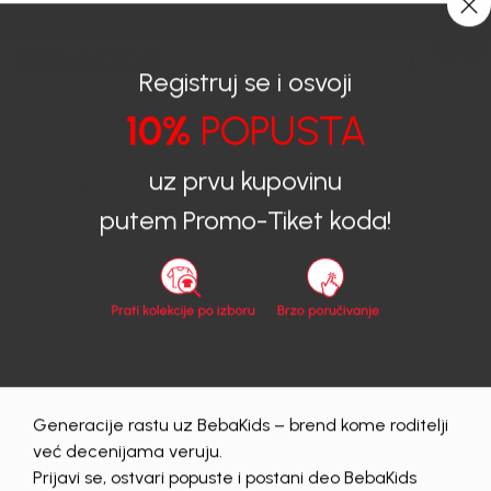
0
0
Registruj se i osvoji
10%
POPUSTA
BEBAKIDS
Proizvodi
Dječija Odjeća
Setovi
Setovi za bebe
PREKRIVAČ, HALJINA, KAPA I ČARAPE GABRIELA
uz prvu kupovinu
putem Promo-Tiket koda!
30
%
Generacije rastu uz BebaKids – brend kome roditelji
već decenijama veruju.