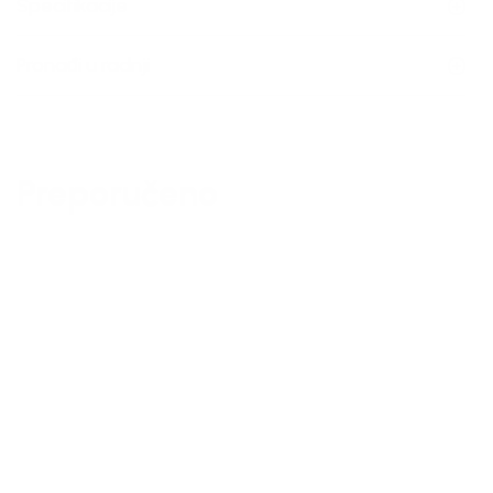
Specifikacije
Pronađi u radnji
Preporučeno