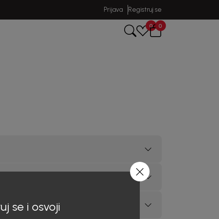
Prijava
Registruj se
0
0
uj se i osvoji