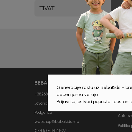
TIVAT
Prijava 
BEBAKIDS
INFO
Generacije rastu uz BebaKids – bre
decenijama veruju.
+38268893114
Vjesti
Prijavi se, ostvari popuste i postani
Jovana Popovića Lipovca bb
O nam
Podgorica
Autorsk
webshop@bebakids.me
Politika
CKB 510-114141-27