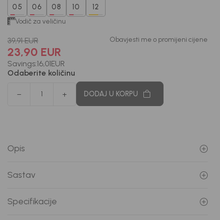
05
06
08
10
12
Vodič za veličinu
Obavjesti me o promijeni cijene
39,91
EUR
23,90
EUR
Savings:
16,01
EUR
Odaberite količinu
DODAJ U KORPU
Opis
Sastav
Specifikacije