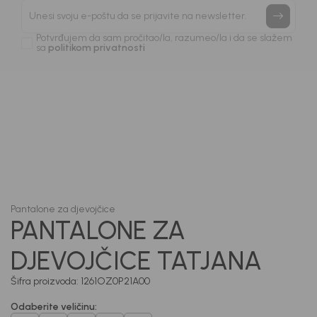
priče.
Unesi svoju e-poštu da se prijavite na newsletter.
Potvrđujem da sam pročitao/la, razumeo/la i da se slažem
sa
politikom privatnosti
1
/
6
Pantalone za djevojčice
PANTALONE ZA
DJEVOJČICE TATJANA
Šifra proizvoda:
1261OZ0P21A00
Odaberite veličinu
: