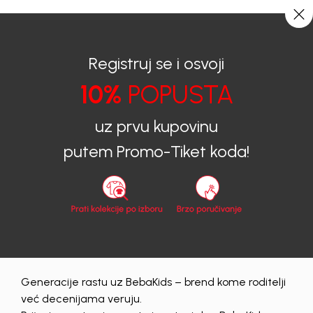
0
0
Registruj se i osvoji
10%
POPUSTA
BEBAKIDS
Proizvodi
Dječija Odjeća
Pantalone
Pantalone za djevojčice
PANTALONE ZA DJEVOJČICE CALVIN KLEIN
uz prvu kupovinu
putem Promo-Tiket koda!
50
%
Generacije rastu uz BebaKids – brend kome roditelji
već decenijama veruju.