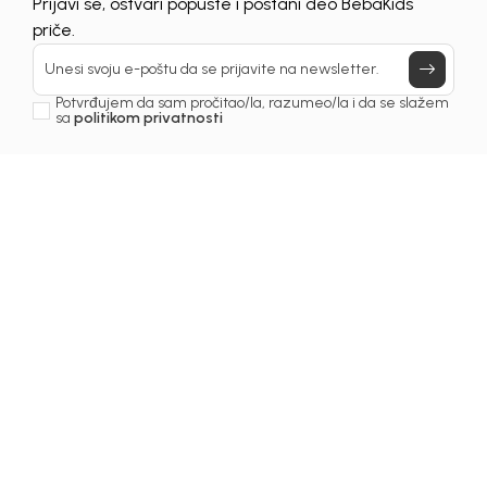
Prijavi se, ostvari popuste i postani deo BebaKids
priče.
Unesi svoju e-poštu da se prijavite na newsletter.
Potvrđujem da sam pročitao/la, razumeo/la i da se slažem
sa
politikom privatnosti
1
/
5
Pantalone za djevojčice
PANTALONE ZA
DJEVOJČICE CALVIN
KLEIN
Šifra proizvoda:
6249OZ0P22C00