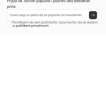
Prijavi se, ostvari popuste i postani deo BebaKids
priče.
Unesi svoju e-poštu da se prijavite na newsletter.
Svi mi dobro znamo taj osjećaj… kratki rukavi, nogavice
koje ne stižu do članaka, rajsferšlus koji nikako ne želi da
Potvrđujem da sam pročitao/la, razumeo/la i da se slažem
sa
politikom privatnosti
se zakopča…
Djeca rastu tako brzo, zar ne?
Ne čekajte –
kliknite i kupite odmah
! Iskoristite trenutak i
obradujte svoje mališane modernom i udobnom
garderobom.
Akcija traje od 21. do 25. maja 2026.
Popusti su već
uračunati u cijene.
VIDI SVE NA POPUSTU