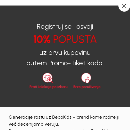
0
0
Registruj se i osvoji
10%
POPUSTA
BEBAKIDS
Obavještenja
15% POPUSTA NA BEBAKIDS KOLEKCIJU PROLJEĆE/LJETO 26
uz prvu kupovinu
putem Promo-Tiket koda!
Obavještenja
|
21/05/2026
15% POPUSTA NA BEBAKIDS
KOLEKCIJU
PROLJEĆE/LJETO 26
Generacije rastu uz BebaKids – brend kome roditelji
Na BEBAKIDS online shopu očekuje vas 15% popusta na
već decenijama veruju.
sve nesnižene artikle
iz Proljeće/Ljeto 2026 kolekcije.