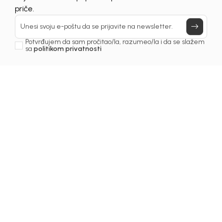
Prijavi se, ostvari popuste i postani deo BebaKids
priče.
Unesi svoju e-poštu da se prijavite na newsletter.
Potvrđujem da sam pročitao/la, razumeo/la i da se slažem
sa
politikom privatnosti
1
/
6
Majice za djevojčice
MAJICA ZA DJEVOJČICE
ALORA
Šifra proizvoda:
1261OZ0M43O03
Odaberite veličinu
: