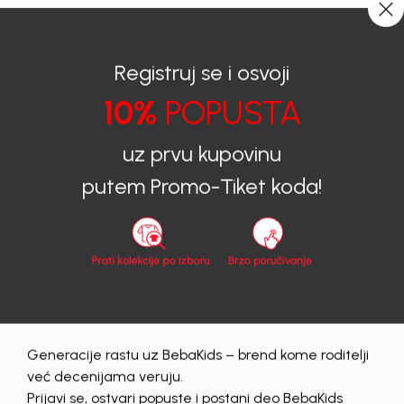
0
0
Registruj se i osvoji
10%
POPUSTA
BEBAKIDS
Proizvodi
Dječija Odjeća
Majice
Majice za djevojčice
MAJICA ZA DJEVOJČICE ALORA
uz prvu kupovinu
putem Promo-Tiket koda!
40
%
Generacije rastu uz BebaKids – brend kome roditelji
već decenijama veruju.