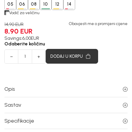
05
06
08
10
12
14
Vodič za veličinu
Obavjesti me o promijeni cijene
14,90
EUR
8,90
EUR
Savings:
6,00
EUR
Odaberite količinu
DODAJ U KORPU
Opis
Sastav
Specifikacije