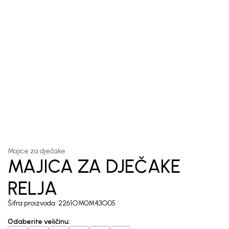
1
/
5
Majice za dječake
MAJICA ZA DJEČAKE
RELJA
Šifra proizvoda:
2261OM0M43O05
Odaberite veličinu
: