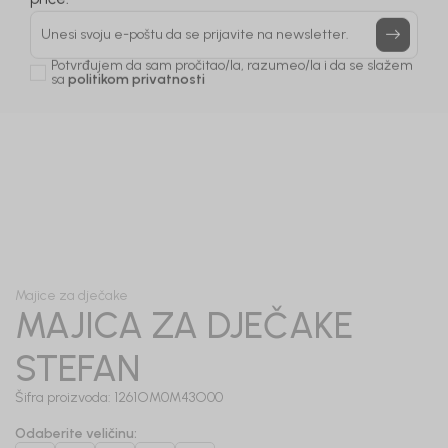
Prijavi se, ostvari popuste i postani deo BebaKids
priče.
Unesi svoju e-poštu da se prijavite na newsletter.
Potvrđujem da sam pročitao/la, razumeo/la i da se slažem
sa
politikom privatnosti
1
/
7
Majice za dječake
MAJICA ZA DJEČAKE
STEFAN
Šifra proizvoda:
1261OM0M43O00
Odaberite veličinu
: