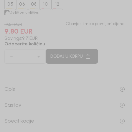
05
06
08
10
12
Vodič za veličinu
Obavjesti me o promijeni cijene
19,51
EUR
9,80
EUR
Savings:
9,71
EUR
Odaberite količinu
DODAJ U KORPU
Opis
Sastav
Specifikacije