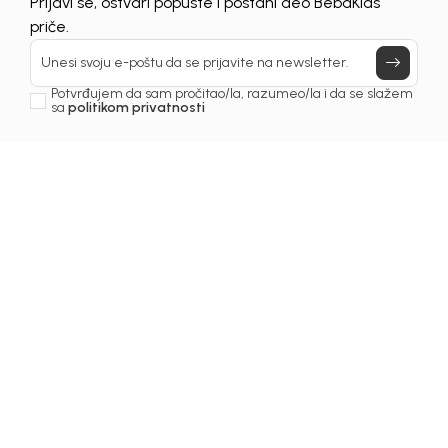
Prijavi se, ostvari popuste i postani deo BebaKids
priče.
Unesi svoju e-poštu da se prijavite na newsletter.
Potvrđujem da sam pročitao/la, razumeo/la i da se slažem
sa
politikom privatnosti
1
/
7
Haljine za djevojčice
HALJINA ZA DJEVOJČICE
MANJA
Šifra proizvoda:
1251OZ0H21O00
Odaberite veličinu
: