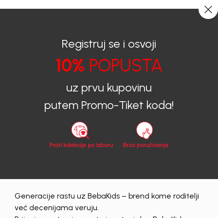
0
0
Registruj se i osvoji
10%
POPUSTA
BEBAKIDS
Proizvodi
Dječija Odjeća
Haljine
Haljine za djevojčice
HALJINA ZA DJEVOJČICE MANJA
uz prvu kupovinu
putem Promo-Tiket koda!
20
%
Generacije rastu uz BebaKids – brend kome roditelji
već decenijama veruju.