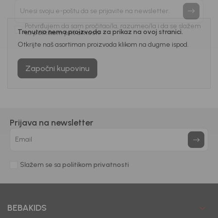
priče.
Unesi svoju e-poštu da se prijavite na newsletter.
Trenutno nema proizvoda za prikaz na ovoj stranici.
Potvrđujem da sam pročitao/la, razumeo/la i da se slažem
Otkrijte naš asortiman proizvoda klikom na dugme ispod.
sa
politikom privatnosti
Započni kupovinu
Prijava na newsletter
Email
Slažem se sa
politikom privatnosti
BEBAKIDS