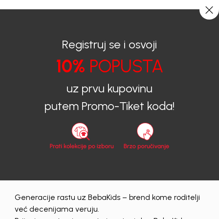
0
0
Registruj se i osvoji
10%
POPUSTA
BEBAKIDS
Proizvodi
Dječija Odjeća
Bermude
Bermude za dječake
BERMUDE ZA DJEČAKE KODY
uz prvu kupovinu
putem Promo-Tiket koda!
Generacije rastu uz BebaKids – brend kome roditelji
već decenijama veruju.