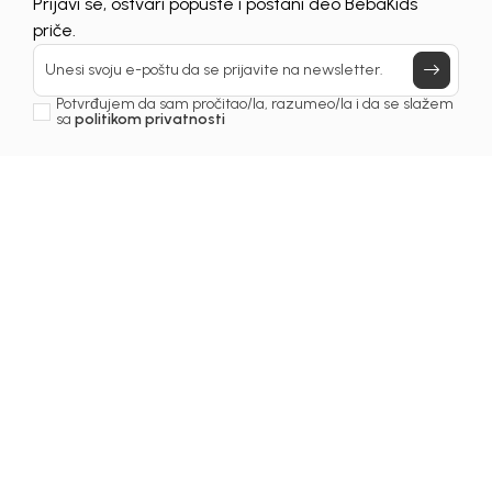
UNAVAILABLE
Prijavi se, ostvari popuste i postani deo BebaKids
priče.
Unesi svoju e-poštu da se prijavite na newsletter.
Potvrđujem da sam pročitao/la, razumeo/la i da se slažem
sa
politikom privatnosti
1
/
6
Bermude za dječake
BERMUDE ZA DJEČAKE
KODY
Šifra proizvoda:
2251OM0B21M01
Odaberite veličinu
: