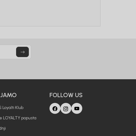
OPUSTA
vu kupovinu
mo-Tiket koda!
letter.
AJAMO
FOLLOW US
a i da se slažem sa
 Loyalti Klub
je LOYALTY popusta
nji