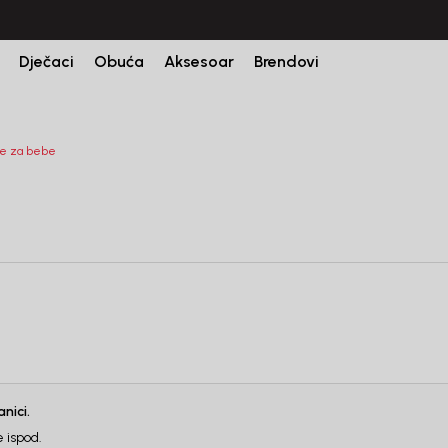
Dječaci
Obuća
Aksesoar
Brendovi
e za bebe
Registr
nici.
 ispod.