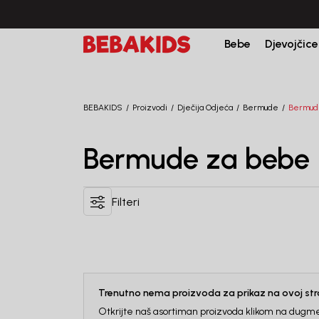
Bebe
Djevojčice
BEBAKIDS
Proizvodi
Dječija Odjeća
Bermude
Bermud
Bermude za bebe
Filteri
Trenutno nema proizvoda za prikaz na ovoj stra
Otkrijte naš asortiman proizvoda klikom na dugme