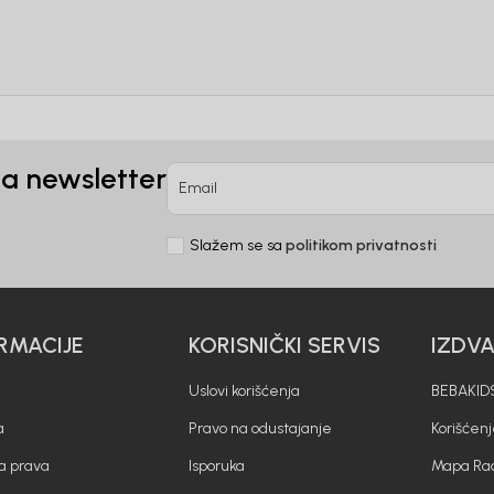
10%
P
uz pr
putem Pro
na newsletter
Email
Slažem se sa
politikom privatnosti
nd kome roditelji već
Unesi svoju e-poštu da se prijavite na news
RMACIJE
KORISNIČKI SERVIS
IZDV
Potvrđujem da sam pročitao/la, razumeo/l
 deo BebaKids priče.
politikom privatnosti
Uslovi korišćenja
BEBAKIDS
a
Pravo na odustajanje
Korišćen
a prava
Isporuka
Mapa Rad