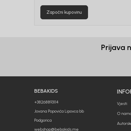
Započni kupovinu
Prijava 
Generacije rastu uz BebaKids – bre
BEBAKIDS
INFO
decenijama veruju.
Prijavi se, ostvari popuste i postani
+38268893114
Vjesti
Jovana Popovića Lipovca bb
O nam
Podgorica
Autorsk
webshop@bebakids.me