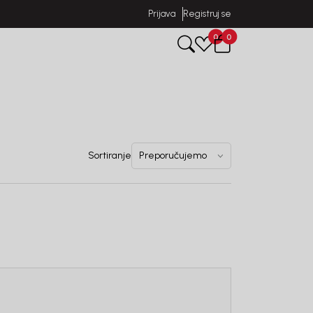
Prijava
Registruj se
0
0
Sortiranje
uj se i osvoji