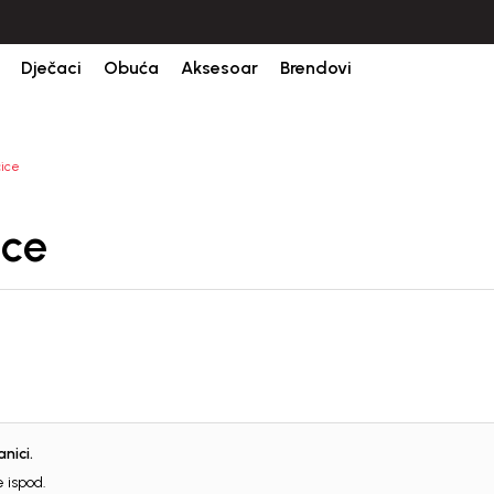
Dječaci
Obuća
Aksesoar
Brendovi
čice
ice
nici.
 ispod.