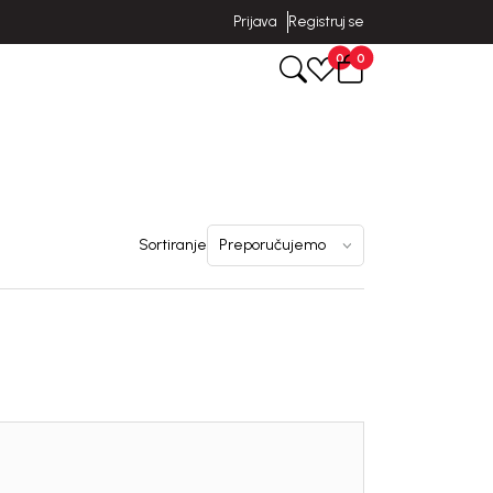
Prijava
Registruj se
0
0
Sortiranje