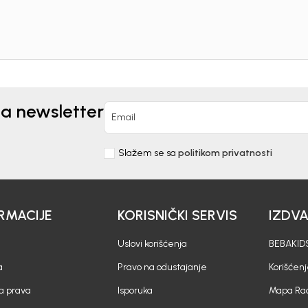
na newsletter
Email
Slažem se sa
politikom privatnosti
RMACIJE
KORISNIČKI SERVIS
IZDV
Uslovi korišćenja
BEBAKIDS
a
Pravo na odustajanje
Korišćen
a prava
Isporuka
Mapa Rad