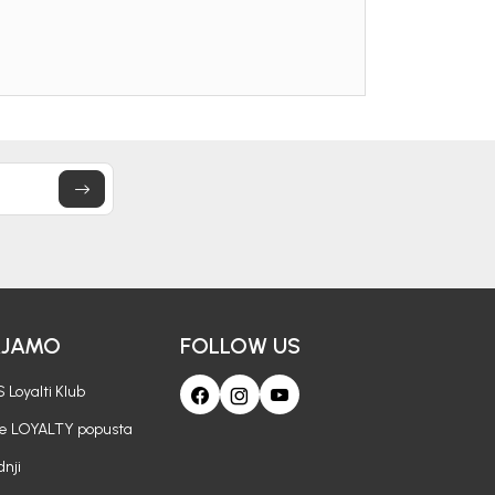
AJAMO
FOLLOW US
 Loyalti Klub
je LOYALTY popusta
nji