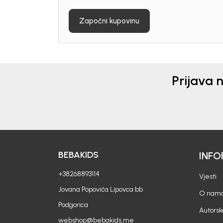
Započni kupovinu
Prijava 
BEBAKIDS
INFO
+38268893114
Vjesti
Jovana Popovića Lipovca bb
O nam
Podgorica
Autorsk
webshop@bebakids.me