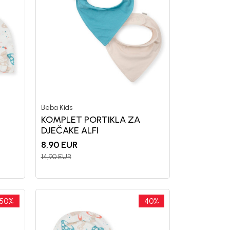
letter.
a i da se slažem sa
Beba Kids
KOMPLET PORTIKLA ZA
DJEČAKE ALFI
8,90
EUR
14,90
EUR
50
%
40
%