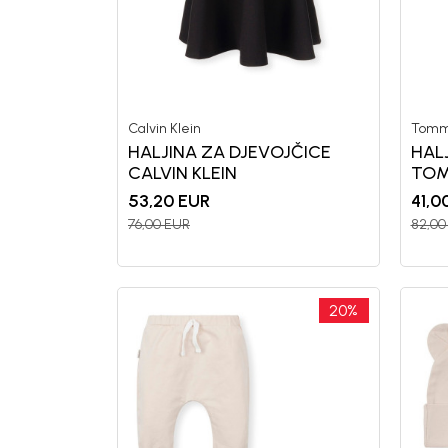
Calvin Klein
Tommy
HALJINA ZA DJEVOJČICE
HAL
CALVIN KLEIN
TOM
53,20
EUR
41,0
76,00
EUR
82,00
20
%