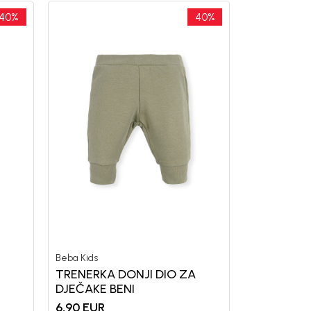
40
%
40
%
Beba Kids
TRENERKA DONJI DIO ZA
DJEČAKE BENI
6,90
EUR