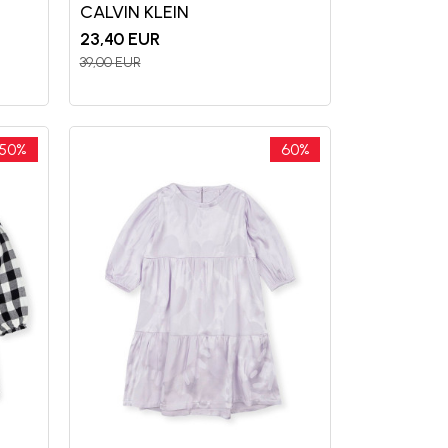
CALVIN KLEIN
23,40
EUR
39,00
EUR
50
%
60
%