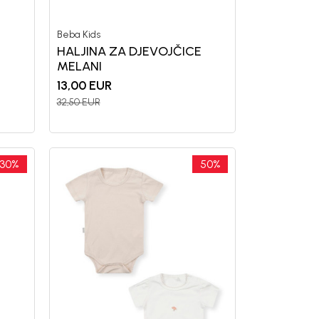
Beba Kids
HALJINA ZA DJEVOJČICE
MELANI
13,00
EUR
32,50
EUR
30
%
50
%