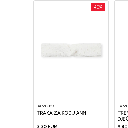
40
%
Beba Kids
Beba 
TRAKA ZA KOSU ANN
TRE
DJE
3,30
EUR
9,80