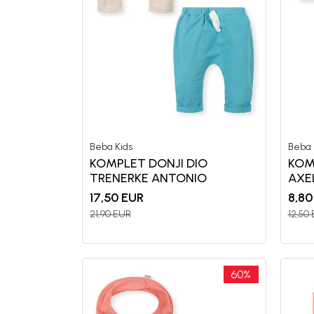
Generacije rastu uz BebaKids – bre
decenijama veruju.
Prijavi se, ostvari popuste i postani
Beba Kids
Beba 
KOMPLET DONJI DIO
KOM
TRENERKE ANTONIO
AXE
17,50
EUR
8,80
21,90
EUR
12,50
60
%