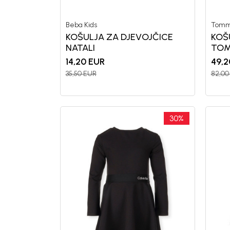
Beba Kids
Tommy
KOŠULJA ZA DJEVOJČICE
KOŠ
NATALI
TOM
14,20
EUR
49,2
35,50
EUR
82,00
30
%