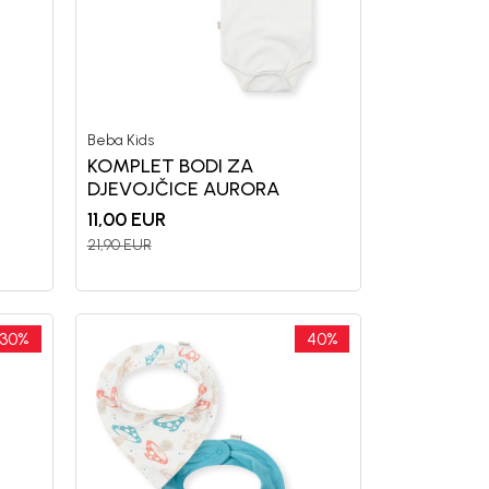
Beba Kids
KOMPLET BODI ZA
DJEVOJČICE AURORA
11,00
EUR
21,90
EUR
uj se i osvoji
OPUSTA
30
%
40
%
vu kupovinu
mo-Tiket koda!