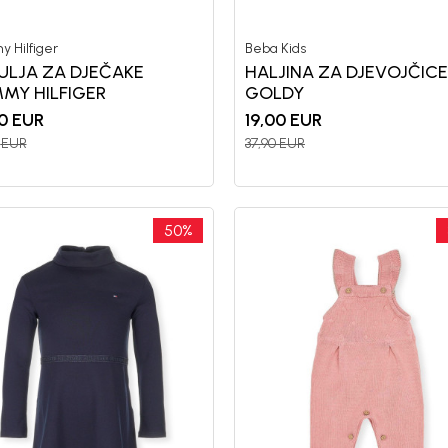
 Hilfiger
Beba Kids
ULJA ZA DJEČAKE
HALJINA ZA DJEVOJČICE
MY HILFIGER
GOLDY
0
EUR
19,00
EUR
EUR
37,90
EUR
50
%