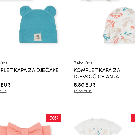
nd kome roditelji već
Unesi svoju e-poštu da se prijavite na news
Potvrđujem da sam pročitao/la, razumeo/l
 deo BebaKids priče.
politikom privatnosti
Kids
Beba Kids
PLET KAPA ZA DJEČAKE
KOMPLET KAPA ZA
L
DJEVOJČICE ANJA
EUR
8,80
EUR
EUR
12,50
EUR
50
%