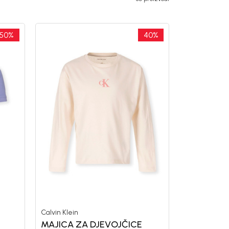
50
%
40
%
Calvin Klein
MAJICA ZA DJEVOJČICE