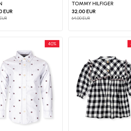
N
TOMMY HILFIGER
0
EUR
32,00
EUR
EUR
64,00
EUR
40
%