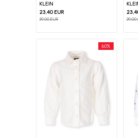
KLEIN
KLEI
23,40
EUR
23,4
39,00
EUR
39,00
60
%