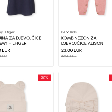
 Hilfiger
Beba Kids
JINA ZA DJEVOJČICE
KOMBINEZON ZA
MY HILFIGER
DJEVOJČICE ALISON
0
EUR
23,00
EUR
EUR
32,90
EUR
Registr
10%
P
30
%
uz pr
putem Pro