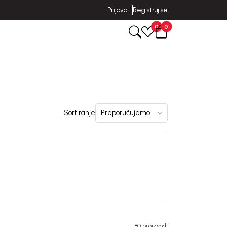
Prijava
Registruj se
0
0
Sortiranje
80 proizvodi