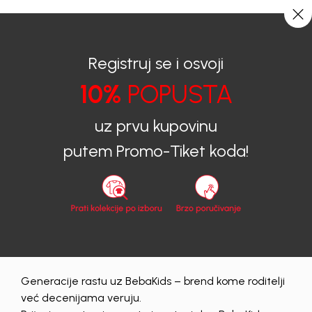
0
0
Registruj se i osvoji
10%
POPUSTA
BEBAKIDS
Obavještenja
NA POPUSTE I DO 60% DODATNIH 20% POPUSTA
uz prvu kupovinu
putem Promo-Tiket koda!
Obavještenja
|
13/02/2026
NA POPUSTE I DO 60%
DODATNIH 20% POPUSTA
Bebakids akcija 2026 – dječja
Generacije rastu uz BebaKids – brend kome roditelji
garderoba na popustu + dodatnih
već decenijama veruju.
20%