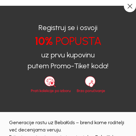
0
0
Registruj se i osvoji
10%
POPUSTA
BEBAKIDS
Obavještenja
DODATNIH -20% NA PLAŽNI PROGRAM
uz prvu kupovinu
putem Promo-Tiket koda!
Obavještenja
|
03/07/2025
DODATNIH -20% NA PLAŽNI
PROGRAM
VIKEND AKCIJA U BEBAKIDS
Ljetna čarolija počinje uz 20%
Generacije rastu uz BebaKids – brend kome roditelji
popusta na plažni program!
već decenijama veruju.