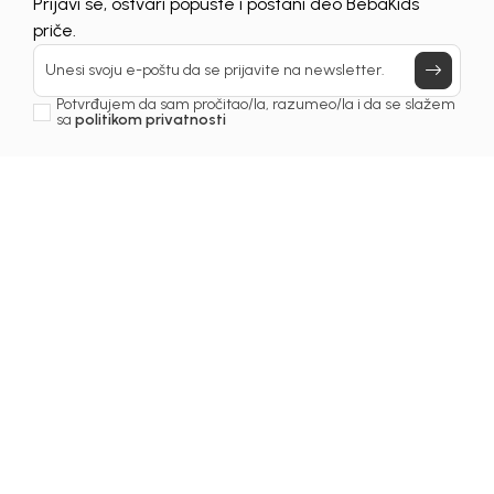
Prijavi se, ostvari popuste i postani deo BebaKids
priče.
Unesi svoju e-poštu da se prijavite na newsletter.
Potvrđujem da sam pročitao/la, razumeo/la i da se slažem
sa
politikom privatnosti
Dragi roditelji,
ljeto je stiglo – vrijeme je za igru, smijeh, sladoled i
nezaboravne porodične trenutke! Bilo da planirate
odlazak na more, bazen ili uživanje u omiljenom parkiću,
BEBAKIDS je prava adresa za vašu djecu.
Tokom vikenda
od 4. do 6. jula 2025, iskoristite
dodatni popust od 20%
na kompletan ljetnji plažni
program – jer ljeto ne čeka, a ni naši mali istraživači!