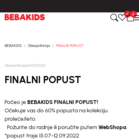
0
0
BEBAKIDS
Obavještenja
FINALNI POPUST
Obavještenja
|
14/07/2022
FINALNI POPUST
Počeo je
BEBAKIDS FINALNI POPUST!
Očekuje vas do 60% popusta na kolekciju
proleće/leto.
Požurite do radnje ili poručite putem
WebShopa
.
*popust traje 15.07-12.09.2022