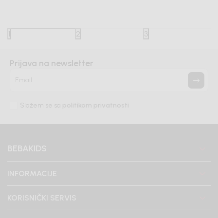
mali znak zahvalnosti za vaše povjerenje.
Detaljnije
14/07/2026
1
2
3
Prijava na newsletter
Email
Slažem se sa
politikom privatnosti
BEBAKIDS
INFORMACIJE
KORISNIČKI SERVIS