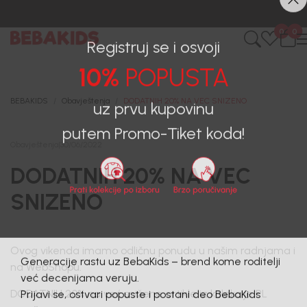
0
0
Registruj se i osvoji
10%
POPUSTA
BEBAKIDS
Obavještenja
DODATNIH 20% NA VEC SNIZENO
uz prvu kupovinu
putem Promo-Tiket koda!
Obavještenja
|
30/06/2022
DODATNIH 20% NA VEC
SNIZENO
Ovog vikenda imamo odličnu ponudu u našim radnjama i
na WebShopu.
Generacije rastu uz BebaKids – brend kome roditelji
već decenijama veruju.
DODATNIH 20% na već snižene artikle iz kolekcije PL