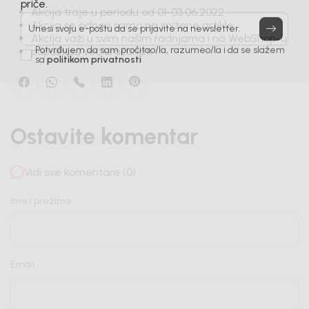
Prijavi se, ostvari popuste i postani deo BebaKids
Akcija traje u periodu od 01-03.06.2022
priče.
Akcija se odnosi samo na snižene artikle
Akcija važi u svim našim radnjama i na WebShop-u
Unesi svoju e-poštu da se prijavite na newsletter.
popusti su već uračunati
Potvrđujem da sam pročitao/la, razumeo/la i da se slažem
sa
politikom privatnosti
Ostavite komentar
Vidi sve komentare (0)
Ime i prezime
Email