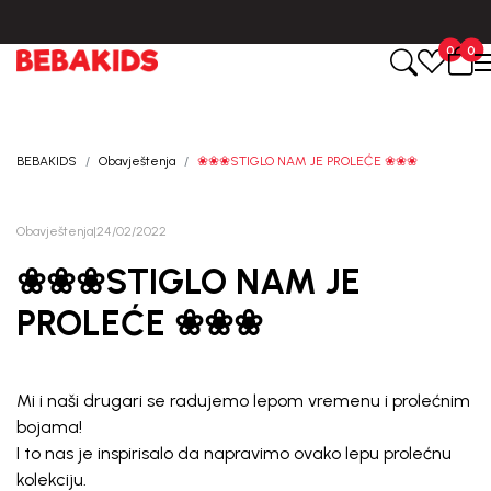
0
0
BEBAKIDS
Obavještenja
❀❀❀STIGLO NAM JE PROLEĆE ❀❀❀
Obavještenja
|
24/02/2022
❀❀❀STIGLO NAM JE
PROLEĆE ❀❀❀
Mi i naši drugari se radujemo lepom vremenu i prolećnim
bojama!
I to nas je inspirisalo da napravimo ovako lepu prolećnu
kolekciju.