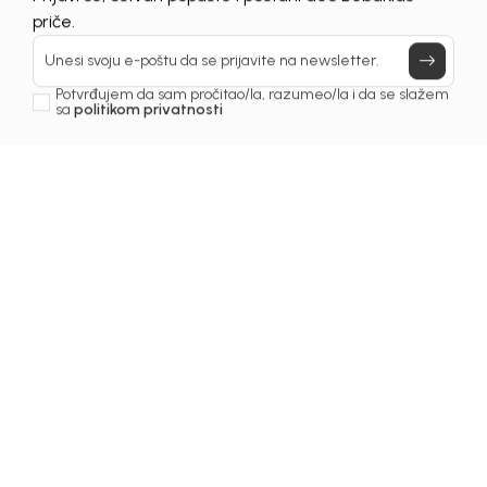
Prijavi se, ostvari popuste i postani deo BebaKids
priče.
Unesi svoju e-poštu da se prijavite na newsletter.
Potvrđujem da sam pročitao/la, razumeo/la i da se slažem
sa
politikom privatnosti
1
/
5
Dzemper za djevojčice
DŽEMPER ZA
DJEVOJČICE BEBAKIDS
Šifra proizvoda:
5269OZ0G12O00
Odaberite veličinu
: