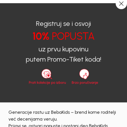
0
0
Registruj se i osvoji
10%
POPUSTA
BEBAKIDS
Proizvodi
Dječija Odjeća
Džemper
Dzemper za djevojčice
DŽEMPER ZA DJEVOJČICE BEBAKIDS
uz prvu kupovinu
putem Promo-Tiket koda!
20
%
Generacije rastu uz BebaKids – brend kome roditelji
već decenijama veruju.