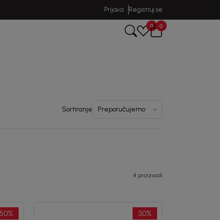
Prijava
Registruj se
0
0
Sortiranje
4 proizvodi
50
%
30
%