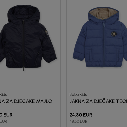
Registr
10%
P
uz pr
putem Pro
Kids
Beba Kids
NA ZA DJECAKE MAJLO
JAKNA ZA DJEČAKE TE
0
EUR
24,30
EUR
EUR
48,50
EUR