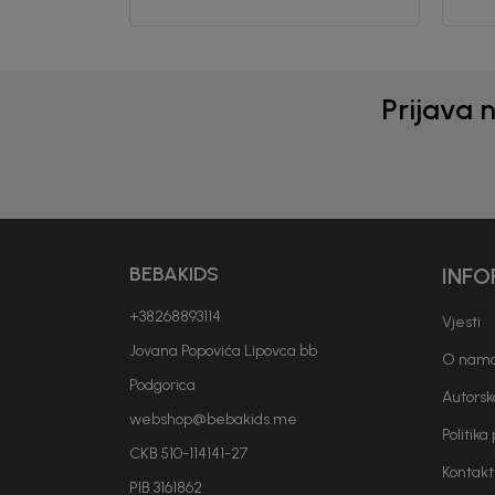
Generacije rastu uz BebaKids – bre
decenijama veruju.
Prijava 
Prijavi se, ostvari popuste i postani
BEBAKIDS
INFO
+38268893114
Vjesti
Jovana Popovića Lipovca bb
O nam
Podgorica
Autorsk
webshop@bebakids.me
Politika
CKB 510-114141-27
Kontakt
PIB 3161862