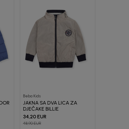
uj se i osvoji
OPUSTA
vu kupovinu
mo-Tiket koda!
Beba Kids
ODOR
JAKNA SA DVA LICA ZA
DJEČAKE BILLIE
34,20
EUR
48,90
EUR