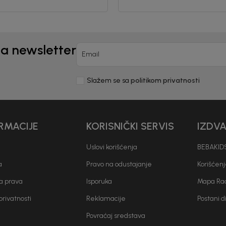
nd kome roditelji već
Unesi svoju e-poštu da se prijavite na news
Potvrđujem da sam pročitao/la, razumeo/l
na newsletter
 deo BebaKids priče.
politikom privatnosti
Email
Slažem se sa
politikom privatnosti
RMACIJE
KORISNIČKI SERVIS
IZDV
Uslovi korišćenja
BEBAKIDS
a
Pravo na odustajanje
Korišćen
a prava
Isporuka
Mapa Rad
 privatnosti
Reklamacije
Postani d
Povraćaj sredstava