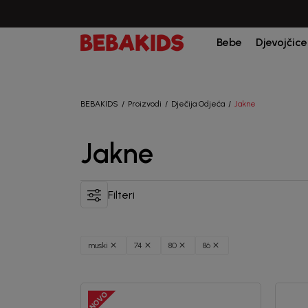
Bebe
Djevojčice
BEBAKIDS
Proizvodi
Dječija Odjeća
Jakne
Jakne
Filteri
muski
74
80
86