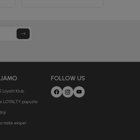
letter.
a i da se slažem sa
AJAMO
FOLLOW US
 Loyalti Klub
je LOYALTY popusta
nji
io naše ekipe!