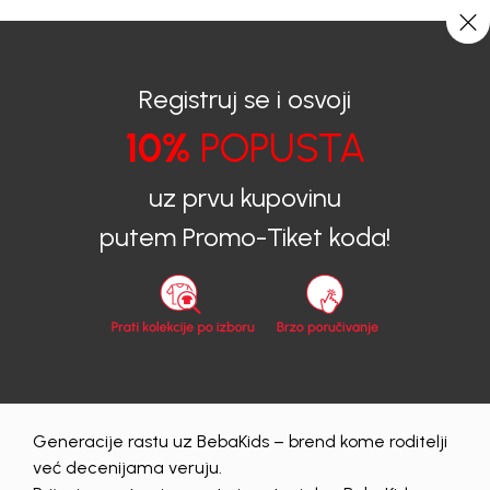
0
0
Registruj se i osvoji
10%
POPUSTA
BEBAKIDS
Proizvodi
uz prvu kupovinu
Proizvodi
putem Promo-Tiket koda!
prolece---leto-2026
muski
Obriši sve
243 proizvodi
Generacije rastu uz BebaKids – brend kome roditelji
20
%
20
%
već decenijama veruju.