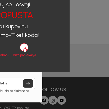
uj se i osvoji
OPUSTA
vu kupovinu
mo-Tiket koda!
letter.
AJAMO
FOLLOW US
a i da se slažem sa
 Loyalti Klub
je LOYALTY popusta