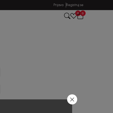
Prijava
Registruj se
0
0