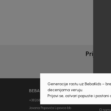
Prijava 
Generacije rastu uz BebaKids – bre
decenijama veruju.
BEBAKIDS
INFO
Prijavi se, ostvari popuste i postani
+38268893114
Vjesti
Jovana Popovića Lipovca bb
O nam