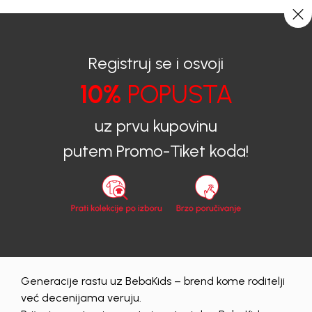
0
0
Registruj se i osvoji
10%
POPUSTA
BEBAKIDS
Prijava na sajt
uz prvu kupovinu
Prijava na sajt
putem Promo-Tiket koda!
Email
Lozinka
Generacije rastu uz BebaKids – brend kome roditelji
Prijava
već decenijama veruju.
Zaboravljena lozinka?