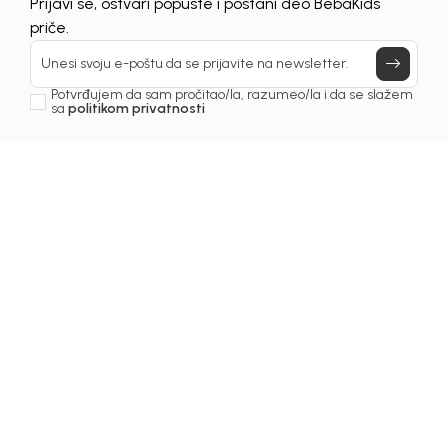
Prijavi se, ostvari popuste i postani deo BebaKids
Još uvijek nemaš nalog? Kreiraj ga jednostavno klikom na dugme
priče.
ispod.
REGISTRUJ SE
Unesi svoju e-poštu da se prijavite na newsletter.
Potvrđujem da sam pročitao/la, razumeo/la i da se slažem
sa
politikom privatnosti
Prijava na newsletter
Email
Slažem se sa
politikom privatnosti
BEBAKIDS
INFORMACIJE