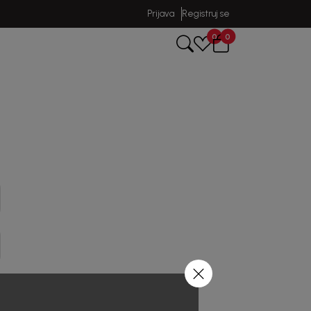
Prijava
Registruj se
0
0