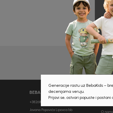
Prijava 
Generacije rastu uz BebaKids – bre
decenijama veruju.
BEBAKIDS
INFO
Prijavi se, ostvari popuste i postani
+38268893114
Vjesti
Jovana Popovića Lipovca bb
O nam