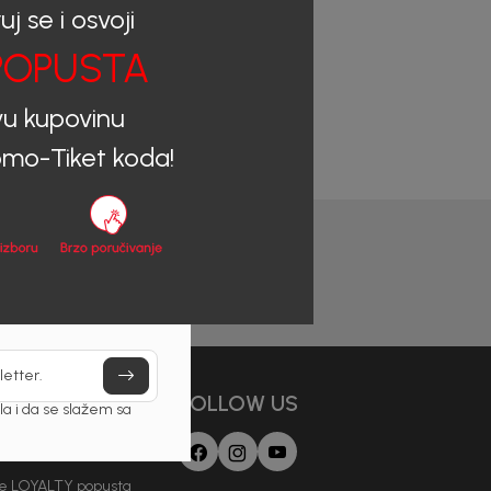
uj se i osvoji
OPUSTA
vu kupovinu
mo-Tiket koda!
letter.
AJAMO
FOLLOW US
a i da se slažem sa
 Loyalti Klub
je LOYALTY popusta