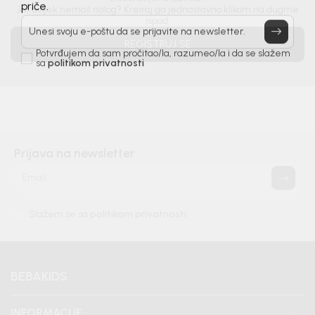
Još uvijek nemaš nalog? Kreiraj ga jednostavno klikom na dugme
priče.
ispod.
Unesi svoju e-poštu da se prijavite na newsletter.
REGISTRUJ SE
Potvrđujem da sam pročitao/la, razumeo/la i da se slažem
sa
politikom privatnosti
Prijava na newsletter
Email
Slažem se sa
politikom privatnosti
BEBAKIDS
INFORMACIJE