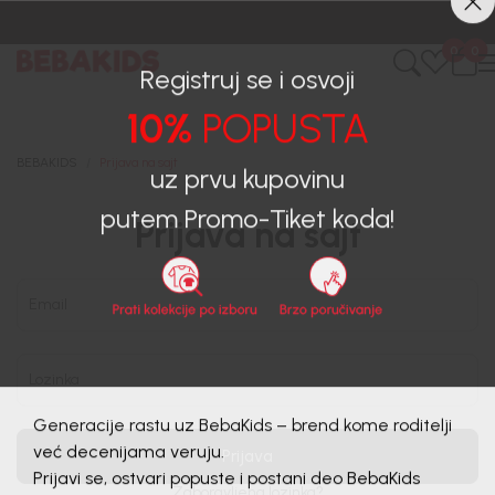
0
0
Registruj se i osvoji
10%
POPUSTA
BEBAKIDS
Prijava na sajt
uz prvu kupovinu
Prijava na sajt
putem Promo-Tiket koda!
Email
Lozinka
Generacije rastu uz BebaKids – brend kome roditelji
Prijava
već decenijama veruju.
Zaboravljena lozinka?
Prijavi se, ostvari popuste i postani deo BebaKids