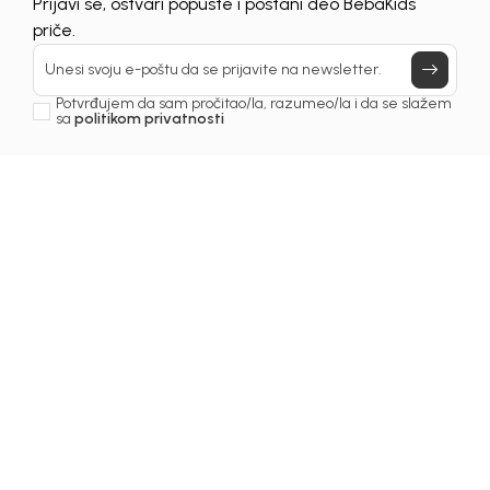
Prijavi se, ostvari popuste i postani deo BebaKids
Još uvijek nemaš nalog? Kreiraj ga jednostavno klikom na dugme
priče.
ispod.
REGISTRUJ SE
Unesi svoju e-poštu da se prijavite na newsletter.
Potvrđujem da sam pročitao/la, razumeo/la i da se slažem
sa
politikom privatnosti
Prijava na newsletter
Email
Slažem se sa
politikom privatnosti
BEBAKIDS
INFORMACIJE