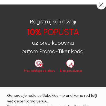
0
0
Registruj se i osvoji
10%
POPUSTA
BEBAKIDS
Prijava na sajt
uz prvu kupovinu
Prijava na sajt
putem Promo-Tiket koda!
Email
Lozinka
Generacije rastu uz BebaKids – brend kome roditelji
Prijava
već decenijama veruju.
Zaboravljena lozinka?