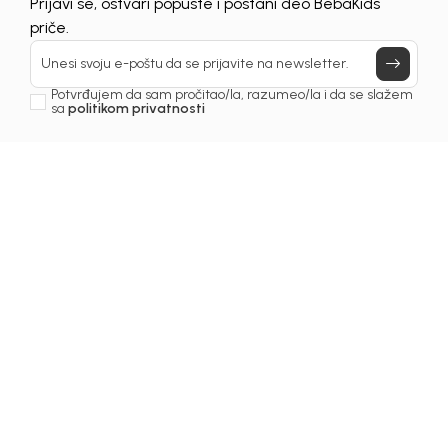
Prijavi se, ostvari popuste i postani deo BebaKids
Još uvijek nemaš nalog? Kreiraj ga jednostavno klikom na dugme
priče.
ispod.
REGISTRUJ SE
Unesi svoju e-poštu da se prijavite na newsletter.
Potvrđujem da sam pročitao/la, razumeo/la i da se slažem
sa
politikom privatnosti
Prijava na newsletter
Email
Slažem se sa
politikom privatnosti
BEBAKIDS
INFORMACIJE