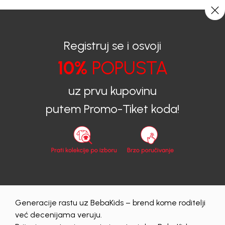
0
0
Registruj se i osvoji
10%
POPUSTA
BEBAKIDS
Prijava na sajt
uz prvu kupovinu
Prijava na sajt
putem Promo-Tiket koda!
Email
Lozinka
Generacije rastu uz BebaKids – brend kome roditelji
Prijava
već decenijama veruju.
Zaboravljena lozinka?