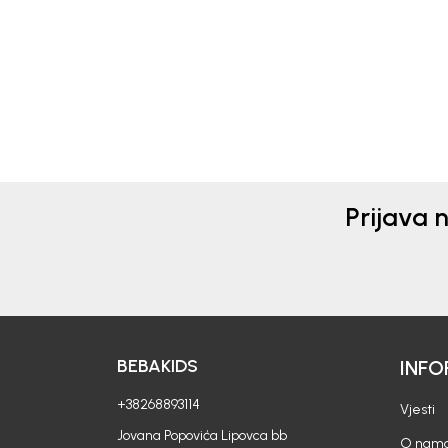
Prijava 
BEBAKIDS
INFO
+38268893114
Vjesti
Jovana Popovića Lipovca bb
O nam