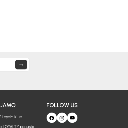
AJAMO
FOLLOW US
 Loyalti Klub
je LOYALTY popusta