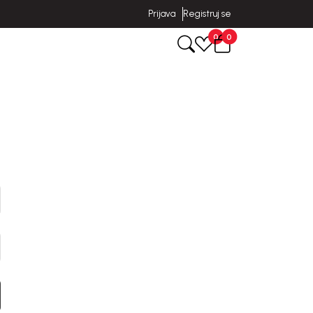
Prijava
Registruj se
0
0