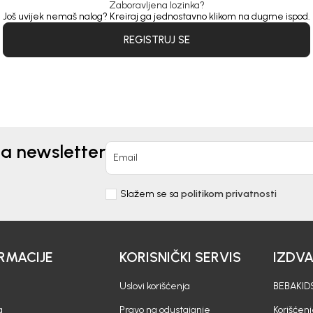
Zaboravljena lozinka?
Još uvijek nemaš nalog? Kreiraj ga jednostavno klikom na dugme ispod.
REGISTRUJ SE
na newsletter
Email
Slažem se sa
politikom privatnosti
RMACIJE
KORISNIČKI SERVIS
IZDV
Uslovi korišćenja
BEBAKIDS
a
Pravo na odustajanje
Korišćen