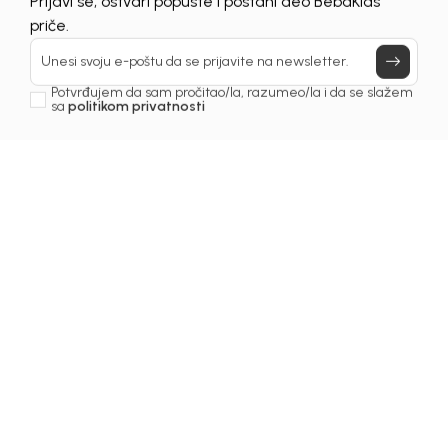
Prijavi se, ostvari popuste i postani deo BebaKids
Još uvijek nemaš nalog? Kreiraj ga jednostavno klikom na dugme
priče.
ispod.
REGISTRUJ SE
Unesi svoju e-poštu da se prijavite na newsletter.
Potvrđujem da sam pročitao/la, razumeo/la i da se slažem
sa
politikom privatnosti
Prijava na newsletter
Email
Slažem se sa
politikom privatnosti
BEBAKIDS
INFORMACIJE