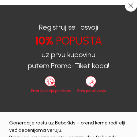
0
0
Registruj se i osvoji
10%
POPUSTA
BEBAKIDS
Prijava na sajt
uz prvu kupovinu
Prijava na sajt
putem Promo-Tiket koda!
Email
Lozinka
Generacije rastu uz BebaKids – brend kome roditelji
Prijava
već decenijama veruju.
Zaboravljena lozinka?